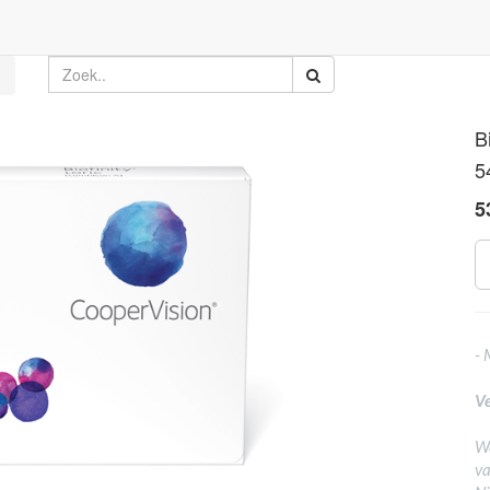
Bi
5
5
- 
Ve
We
va