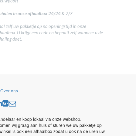
ieuwpoort
halen in onze afhaalbox 24/24 & 7/7
al zelf uw pakketje op na openingstijd in onze
haalbox. U krijgt een code en bepaalt zelf wanneer u de
haling doet.
-
Over ons
andelaar en koop lokaal via onze webshop.
omen wij graag aan huis of sturen we uw pakketje op
winkel is ook een afhaalbox zodat u ook na de uren uw