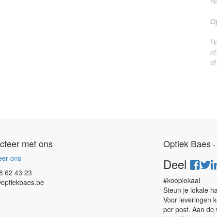
N
Op
Ha
af
af
cteer met ons
Optiek Baes
eer ons
Deel
8 62 43 23
#kooplokaal
optiekbaes.be
Steun je lokale h
Voor leveringen k
per post. Aan de 