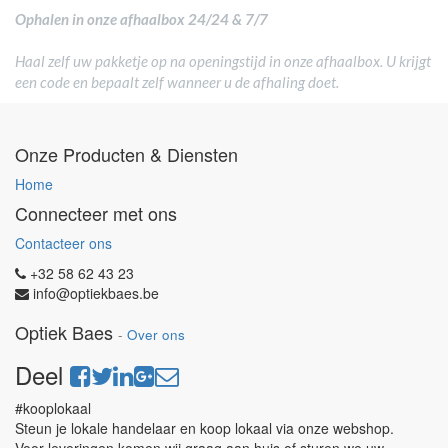
Ophalen in onze afhaalbox 24/24 & 7/7
Haal zelf uw pakketje op na openingstijd in onze afhaalbox. U krijgt
een code en bepaalt zelf wanneer u de afhaling doet.
Onze Producten & Diensten
Home
Connecteer met ons
Contacteer ons
+32 58 62 43 23
info@optiekbaes.be
Optiek Baes
-
Over ons
Deel
#kooplokaal
Steun je lokale handelaar en koop lokaal via onze webshop.