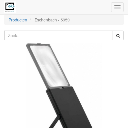
Toggl
naviga
Producten
Eschenbach
-
5959