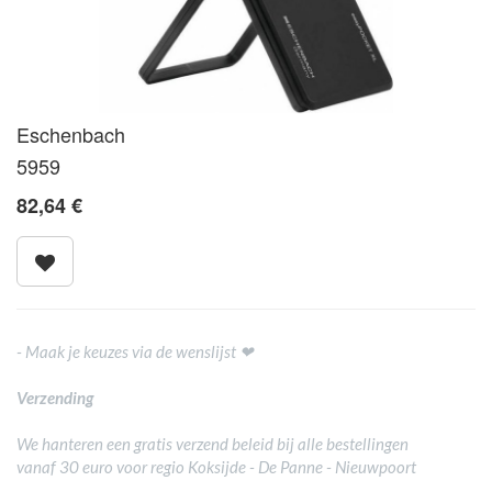
Eschenbach
5959
82,64
€
- Maak je keuzes via de wenslijst ❤
Verzending
We hanteren een gratis verzend beleid bij alle bestellingen
vanaf 30 euro voor regio Koksijde - De Panne - Nieuwpoort