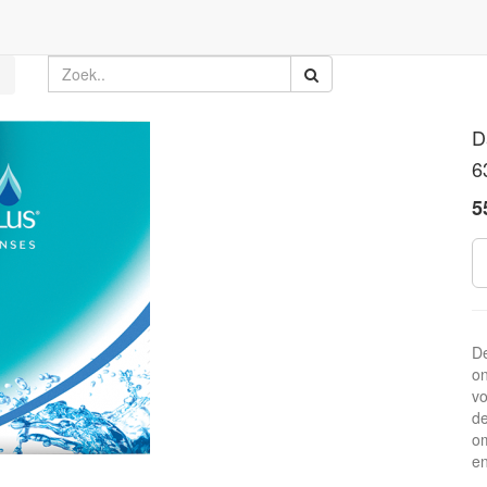
D
6
5
De
on
vo
de
om
en