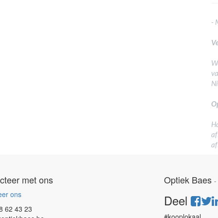
- 
Ve
We
va
N
Op
Ha
af
af
cteer met ons
Optiek Baes
eer ons
Deel
8 62 43 23
#kooplokaal