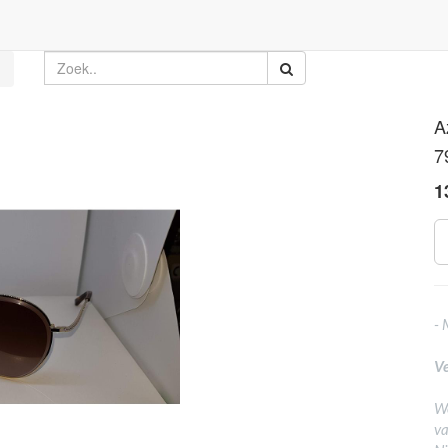
A
7
1
- 
Ve
We
va