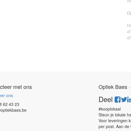
N
Op
Ha
af
af
cteer met ons
Optiek Baes
eer ons
Deel
8 62 43 23
#kooplokaal
optiekbaes.be
Steun je lokale h
Voor leveringen k
per post. Aan de 