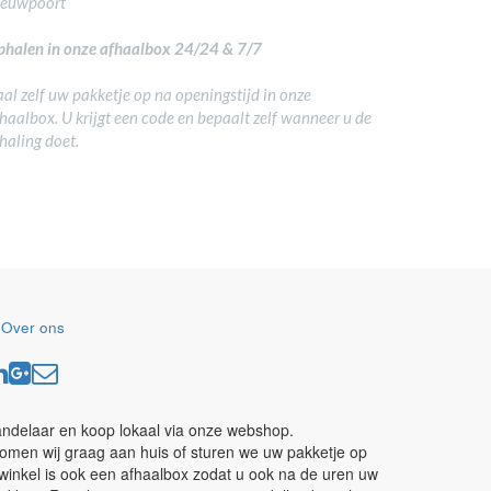
ieuwpoort
halen in onze afhaalbox 24/24 & 7/7
al zelf uw pakketje op na openingstijd in onze
haalbox. U krijgt een code en bepaalt zelf wanneer u de
haling doet.
-
Over ons
andelaar en koop lokaal via onze webshop.
omen wij graag aan huis of sturen we uw pakketje op
winkel is ook een afhaalbox zodat u ook na de uren uw