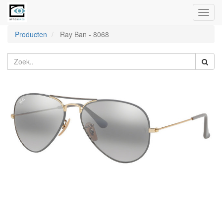
Toggl
naviga
Producten
Ray Ban
-
8068