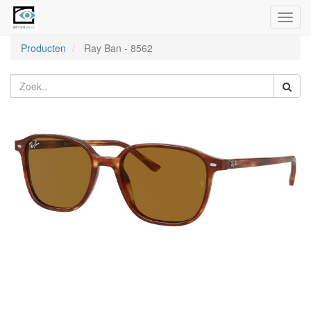
Toggl
naviga
Producten
Ray Ban
-
8562