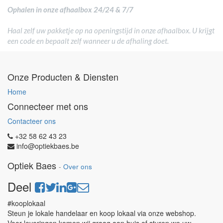
Ophalen in onze afhaalbox 24/24 & 7/7
Haal zelf uw pakketje op na openingstijd in onze afhaalbox. U krijgt
een code en bepaalt zelf wanneer u de afhaling doet.
Onze Producten & Diensten
Home
Connecteer met ons
Contacteer ons
+32 58 62 43 23
info@optiekbaes.be
Optiek Baes
-
Over ons
Deel
#kooplokaal
Steun je lokale handelaar en koop lokaal via onze webshop.