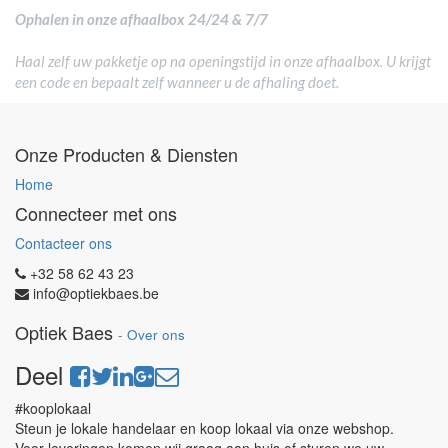
Ophalen in onze afhaalbox 24/24 & 7/7
Haal zelf uw pakketje op na openingstijd in onze afhaalbox. U krijgt
een code en bepaalt zelf wanneer u de afhaling doet.
Onze Producten & Diensten
Home
Connecteer met ons
Contacteer ons
+32 58 62 43 23
info@optiekbaes.be
Optiek Baes
-
Over ons
Deel
#kooplokaal
Steun je lokale handelaar en koop lokaal via onze webshop.