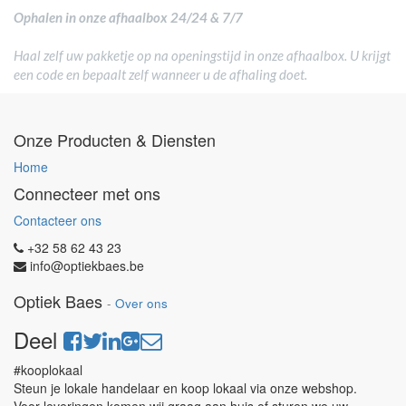
Ophalen in onze afhaalbox 24/24 & 7/7
Haal zelf uw pakketje op na openingstijd in onze afhaalbox. U krijgt
een code en bepaalt zelf wanneer u de afhaling doet.
Onze Producten & Diensten
Home
Connecteer met ons
Contacteer ons
+32 58 62 43 23
info@optiekbaes.be
Optiek Baes
-
Over ons
Deel
#kooplokaal
Steun je lokale handelaar en koop lokaal via onze webshop.