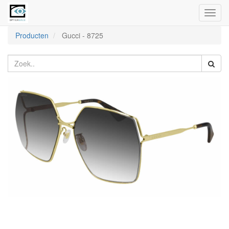
Toggl
naviga
Producten
Gucci
-
8725