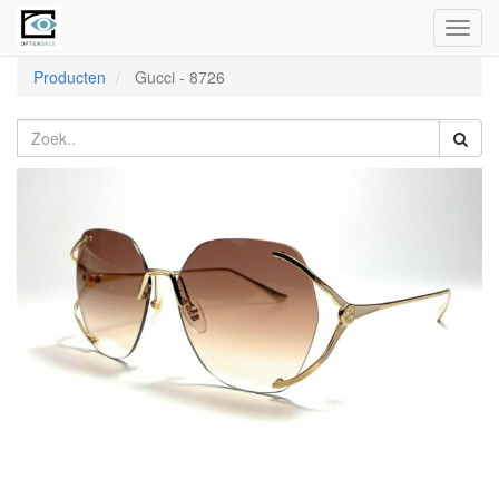
Toggl
naviga
Producten
Gucci
-
8726