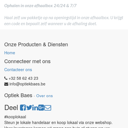
Ophalen in onze afhaalbox 24/24 & 7/7
Haal zelf uw pakketje op na openingstijd in onze afhaalbox. U krijgt
een code en bepaalt zelf wanneer u de afhaling doet.
Onze Producten & Diensten
Home
Connecteer met ons
Contacteer ons
+32 58 62 43 23
info@optiekbaes.be
Optiek Baes
-
Over ons
Deel
#kooplokaal
Steun je lokale handelaar en koop lokaal via onze webshop.