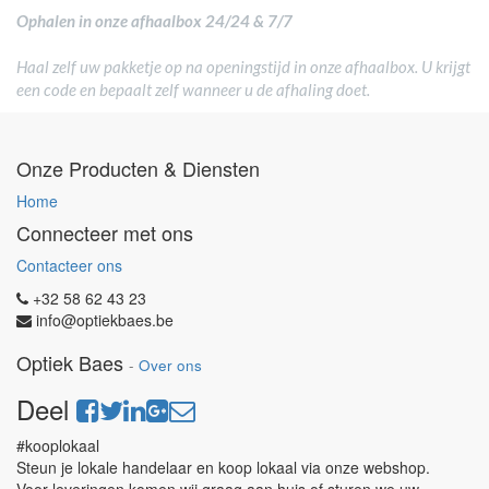
Ophalen in onze afhaalbox 24/24 & 7/7
Haal zelf uw pakketje op na openingstijd in onze afhaalbox. U krijgt
een code en bepaalt zelf wanneer u de afhaling doet.
Onze Producten & Diensten
Home
Connecteer met ons
Contacteer ons
+32 58 62 43 23
info@optiekbaes.be
Optiek Baes
-
Over ons
Deel
#kooplokaal
Steun je lokale handelaar en koop lokaal via onze webshop.