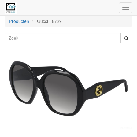
Toggl
naviga
Producten
Gucci
-
8729