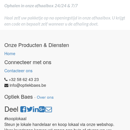
Ophalen in onze afhaalbox 24/24 & 7/7
Haal zelf uw pakketje op na openingstijd in onze afhaalbox. U krijgt
een code en bepaalt zelf wanneer u de afhaling doet.
Onze Producten & Diensten
Home
Connecteer met ons
Contacteer ons
+32 58 62 43 23
info@optiekbaes.be
Optiek Baes
-
Over ons
Deel
#kooplokaal
Steun je lokale handelaar en koop lokaal via onze webshop.