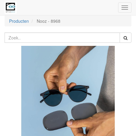
Toggl
naviga
Producten
Nooz
-
8968