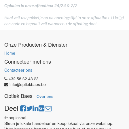
Ophalen in onze afhaalbox 24/24 & 7/7
Haal zelf uw pakketje op na openingstijd in onze afhaalbox. U krijgt
een code en bepaalt zelf wanneer u de afhaling doet.
Onze Producten & Diensten
Home
Connecteer met ons
Contacteer ons
+32 58 62 43 23
info@optiekbaes.be
Optiek Baes
-
Over ons
Deel
#kooplokaal
Steun je lokale handelaar en koop lokaal via onze webshop.