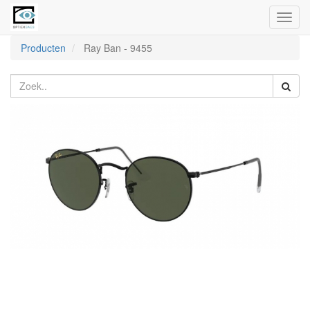
Toggl
naviga
Producten
Ray Ban
-
9455