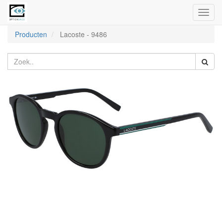
Toggl
naviga
Producten
Lacoste
-
9486