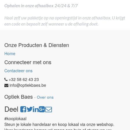
Ophalen in onze afhaalbox 24/24 & 7/7
Haal zelf uw pakketje op na openingstijd in onze afhaalbox. U krijgt
een code en bepaalt zelf wanneer u de afhaling doet.
Onze Producten & Diensten
Home
Connecteer met ons
Contacteer ons
+32 58 62 43 23
info@optiekbaes.be
Optiek Baes
-
Over ons
Deel
#kooplokaal
Steun je lokale handelaar en koop lokaal via onze webshop.