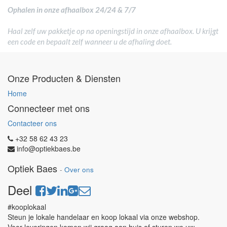
Ophalen in onze afhaalbox 24/24 & 7/7
Haal zelf uw pakketje op na openingstijd in onze afhaalbox. U krijgt
een code en bepaalt zelf wanneer u de afhaling doet.
Onze Producten & Diensten
Home
Connecteer met ons
Contacteer ons
+32 58 62 43 23
info@optiekbaes.be
Optiek Baes
-
Over ons
Deel
#kooplokaal
Steun je lokale handelaar en koop lokaal via onze webshop.