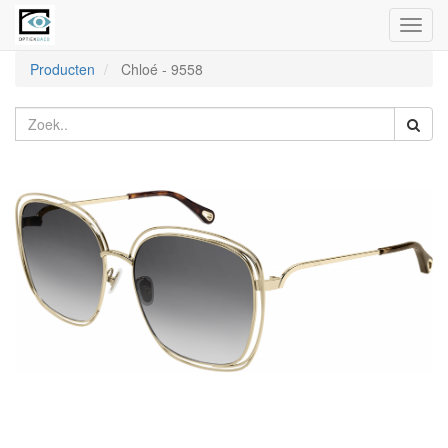
Toggl
naviga
Producten
Chloé
-
9558