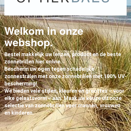
Welkom in onze
webshop.
Bestel makkelijk uw lenzen, product en de beste
zonnebrillen hier online.
Bescherm uw ogen tegen schadelijke
zonnestralen met onze zonnebrillen met 100% UV-
bescherming!
We bieden vele stijlen, kleuren en groottes – voor
elke gelaatsvorm – aan. Maak uw keuze uit onze
selectie van zonnebrillen voor mannen, vrouwen
en kinderen.