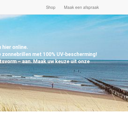
Shop
Maak een afspraak
hier online.
 zonnebrillen met 100% UV-bescherming!
aatsvorm – aan. Maak uw keuze uit onze