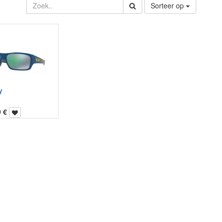
Sorteer op
y
0
€