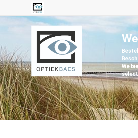
We
Bestel
Besch
We bie
select