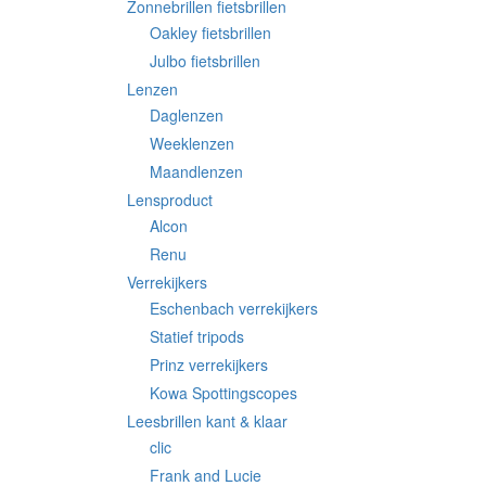
Zonnebrillen fietsbrillen
Oakley fietsbrillen
Julbo fietsbrillen
Lenzen
Daglenzen
Weeklenzen
Maandlenzen
Lensproduct
Alcon
Renu
Verrekijkers
Eschenbach verrekijkers
Statief tripods
Prinz verrekijkers
Kowa Spottingscopes
Leesbrillen kant & klaar
clic
Frank and Lucie