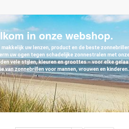
lkom in onze webshop.
 makkelijk uw lenzen, product en de beste zonnebrillen 
erm uw ogen tegen schadelijke zonnestralen met onze
den vele stijlen, kleuren en groottes – voor elke gel
ie van zonnebrillen voor mannen, vrouwen en kinderen.