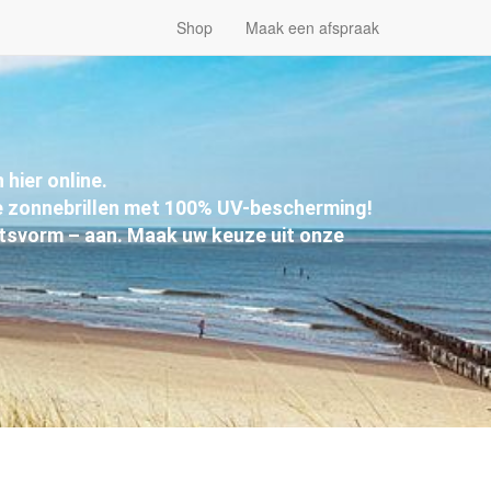
Shop
Maak een afspraak
hier online.
 zonnebrillen met 100% UV-bescherming!
aatsvorm – aan. Maak uw keuze uit onze