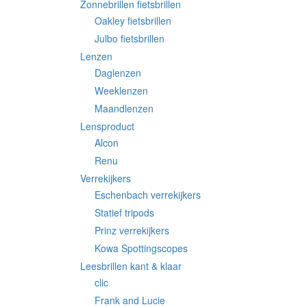
Zonnebrillen fietsbrillen
Oakley fietsbrillen
Julbo fietsbrillen
Lenzen
Daglenzen
Weeklenzen
Maandlenzen
Lensproduct
Alcon
Renu
Verrekijkers
Eschenbach verrekijkers
Statief tripods
Prinz verrekijkers
Kowa Spottingscopes
Leesbrillen kant & klaar
clic
Frank and Lucie