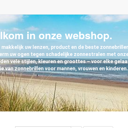
lkom in onze webshop.
 makkelijk uw lenzen, product en de beste zonnebrillen 
erm uw ogen tegen schadelijke zonnestralen met onze
den vele stijlen, kleuren en groottes – voor elke gel
ie van zonnebrillen voor mannen, vrouwen en kinderen.