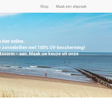
Shop
Maak een afspraak
hier online.
 zonnebrillen met 100% UV-bescherming!
aatsvorm – aan. Maak uw keuze uit onze